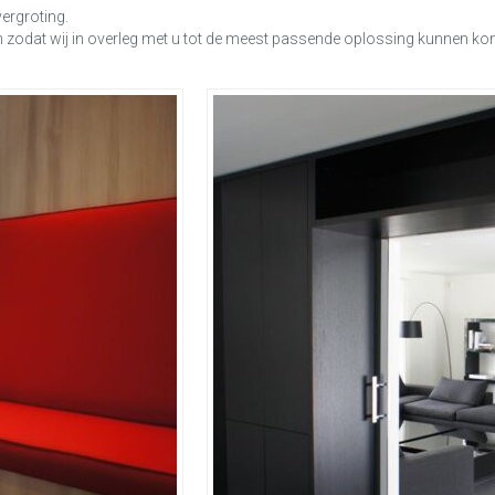
vergroting.
n zodat wij in overleg met u tot de meest passende oplossing kunnen k